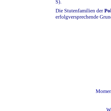
S).
Die Stutenfamilien der
Po
erfolgversprechende Grun
Moment
W