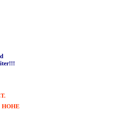
nd
ter!!!
T.
E HOHE