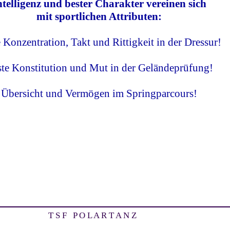
ntelligenz und bester Charakter vereinen sich
mit sportlichen Attributen:
Konzentration, Takt und Rittigkeit in der Dressur!
te Konstitution und Mut in der Geländeprüfung!
Übersicht und Vermögen im Springparcours!
T S F P O L A R T A N Z